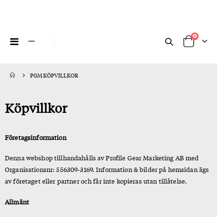
artikl
0
Växla
Cart
Nav
PGM KÖPVILLKOR
Köpvillkor
Företagsinformation
Denna webshop tillhandahålls av Profile Gear Marketing AB med
Organisationsnr: 556309-3169. Information & bilder på hemsidan ägs
av företaget eller partner och får inte kopieras utan tillåtelse.
Allmänt