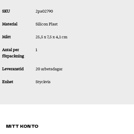
SKU
2pa02790
Material
Silicon Plast
Mått
25,5 x 7,5 x 4,1 cm
Antal per
1
förpackning
Leveranstid
20 arbetsdagar
Enhet
Styckvis
Mitt konto