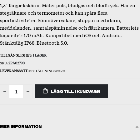
1,3" färgpekskärm. Mäter puls, blodgas och blodtryck. Har en
stegräknare och termometer och kan spåra flera
sportaktiviteter. Sömnövervakare, stoppur med alarm,
meddelanden, samtalspåminnelse och fjärrkamera. Batteriets
kapacitet: 170 mAh. Kompatibel med iOS och Android.
Stänktålig IP68. Bluetooth 5.0.
TILLGÄNGLIGHET:
I LAGER
SKU
2PA02790
LEVERANSSÄTT:
BESTÄLLNINGSVARA
LÄGG TILL I KUNDVAGN
MER INFORMATION