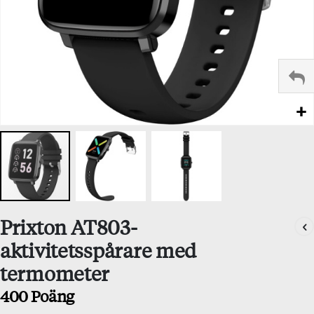
Hoppa
Prixton AT803-
till
början
aktivitetsspårare med
av
termometer
bildgalleriet
400 Poäng