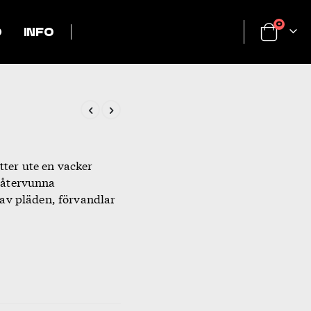
artikl
0
0
INFO
Cart
tter ute en vacker
 återvunna
 av pläden, förvandlar