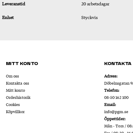
Leveranstid
20 arbetsdagar
Enhet
Styckvis
Mitt konto
Kontakta
Om oss
Adress:
Kontakta oss
Döbelnsgatan 93
Mitt konto
Telefon:
Orderhistorik
08-50 162 100
Cookies
Email:
Köpvillkor
info@pgm.se
Öppettider:
Mån - Tors / 08:
Fre / 08:30 - 16