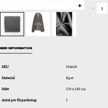
Hoppa
till
MER INFORMATION
början
av
bildgalleriet
SKU
194620
Material
Rpet
Mått
170 x 130 cm
Antal per förpackning
1