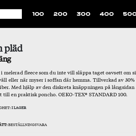
100
200
300
400
50
n pläd
äng
i melerad fleece som du inte vill släppa taget oavsett om si
ll eller när myser i soffan där hemma. Tillverkad av 30%
fiber. Med hjälp av den diskreta knäppningen på långsidan
tt till en praktisk poncho. OEKO-TEX® STANDARD 100.
GHET:
I LAGER
ÄTT:
BESTÄLLNINGSVARA